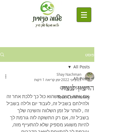
פוסט
All Posts
Shay Nachman
All Posts
25 ביוני 2022
זמן קריאה 1 דקות
הרצון לנצח
Getting Started
אם אתה רוצה משהוא כול כך ללכת אחר זה 
Your Community
ולהילחם בשביל זה, לעבוד יום ולילה בשביל 
זה , לוותר על זמן השלווה והשינה שלך 
בשביל זה, אם רק התשוקה לזה גורמת לך 
להיות משוגע מספיק שלא להתעייף מזה, 
וגורמת לך להתייחס לשאר הדברים  