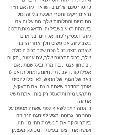
כחסרי טעם וזולים בהשוואה  לזה אם חייך 
נראים ריקים וחסרי תועלת בלי זה וכול 
התוכניות והחלומות שלך  הם על זה אם 
בשמחה תזיע בשביל זה, תדאג מזה,תתכונן 
לזה, ותפסיק לפחד אלוהים ובני אדם 
בשביל זה, אם פשוט תלך אחרי הדבר 
שאתה רוצה בכול הכח שלך בכול היכולת 
שלך, בכול התבונה שלך, עם אמונה , תקווה 
, ביטחון עצמי , בחומרה ובעקשנות , אם 
אפילו קור, רעב , תת תזונה, ומחלות ואפילו 
כאב של הגוף ושל הנפש, לא יוכלו להסיט 
אותך מהדבר שאתה רוצה, אם תתעקש, 
תתרגש מזה ותתעסק רק בזה , אתה תשיג 
את זה . 
כי אתה חייב לשאוף לפני שאתה מטפס על 
ההר הכי גבוהה ומגיע לפיסגה הגבוהה 
ביותר ולוקח את ״ נשימת החיים״ הזו 
ועושה את הצעד בפיסגה, מסופק מעצמך 